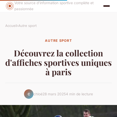
Votre source d'information sportive complète et
passionnée
Accueil
›
Autre sport
AUTRE SPORT
Découvrez la collection
d'affiches sportives uniques
à paris
chloé
28 mars 2025
4 min de lecture
C