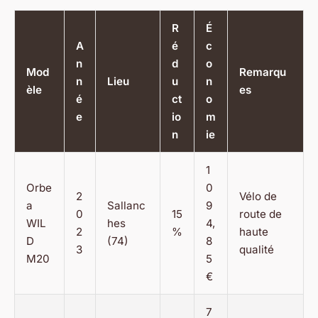
R
É
A
é
c
n
d
o
Mod
Remarqu
n
Lieu
u
n
èle
es
é
ct
o
e
io
m
n
ie
1
Orbe
0
2
Vélo de
a
Sallanc
9
0
15
route de
WIL
hes
4,
2
%
haute
D
(74)
8
3
qualité
M20
5
€
7