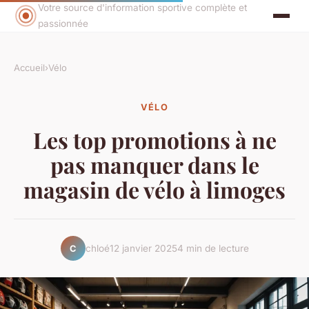
Votre source d'information sportive complète et
passionnée
Accueil
›
Vélo
VÉLO
Les top promotions à ne
pas manquer dans le
magasin de vélo à limoges
chloé
12 janvier 2025
4 min de lecture
C