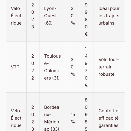
2
9
Vélo
Lyon-
2
Idéal pour
0
9,
Élect
Ouest
0
les trajets
2
8
rique
(69)
%
urbains
3
0
€
1
2
Toulous
4
3
Vélo tout-
0
e-
9,
VTT
0
terrain
2
Colomi
7
%
robuste
2
ers (31)
0
€
8
2
Bordea
0
Vélo
Confort et
0
ux-
15
9,
Élect
efficacité
2
Mérign
%
8
rique
garanties
3
ac (33)
5