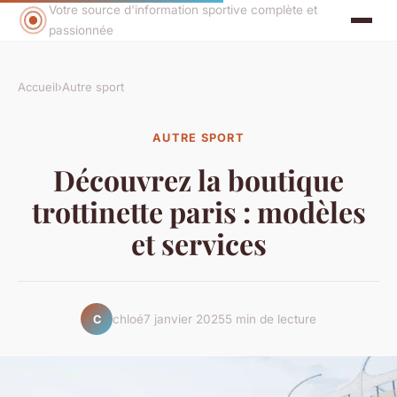
Votre source d'information sportive complète et
passionnée
Accueil
›
Autre sport
AUTRE SPORT
Découvrez la boutique
trottinette paris : modèles
et services
chloé
7 janvier 2025
5 min de lecture
C