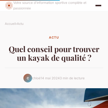
Votre source d'information sportive complète et
passionnée
Accueil
›
Actu
ACTU
Quel conseil pour trouver
un kayak de qualité ?
chloé
14 mai 2024
3 min de lecture
C