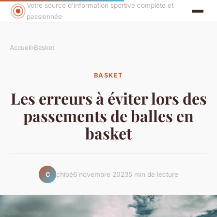
Votre source d'information sportive complète et
passionnée
Accueil
›
Basket
BASKET
Les erreurs à éviter lors des
passements de balles en
basket
chloé
6 novembre 2023
5 min de lecture
C